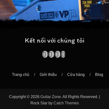
Kết nối với chúng tôi
Facebook
Vimeo
YouTube
Mobile
Cart
Phone
Trang chủ
Giới thiệu
Cửa hàng
Blog
Copyright © 2026
Guitar Zone
. All Rights Reserved. |
Rock Star by
Catch Themes