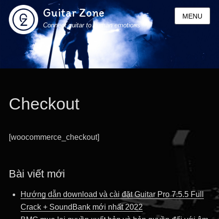
Guitar Zone
MENU
Connect guitar to human emotions
Checkout
[woocommerce_checkout]
Bài viết mới
Hướng dẫn download và cài đặt Guitar Pro 7.5.5 Full
Crack + SoundBank mới nhất 2022