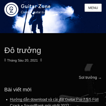
Guitar Zone
MENU
Connect guitar to human emotions
Đô trưởng
Posted
Author
Tháng Sáu 20, 2021
on
Điều
Next
Sol trưởng
→
post:
hướng
Bài viết mới
bài
Hướng dẫn download và cài đặt Guitar Pro 7.5.5 Full
Crack + SoundBank mới nhất 2022