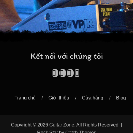
Kết nối với chúng tôi
Facebook
Vimeo
YouTube
Mobile
Cart
Phone
Trang chủ
Giới thiệu
Cửa hàng
Blog
Copyright © 2026
Guitar Zone
. All Rights Reserved. |
Rock Star by
Catch Themes